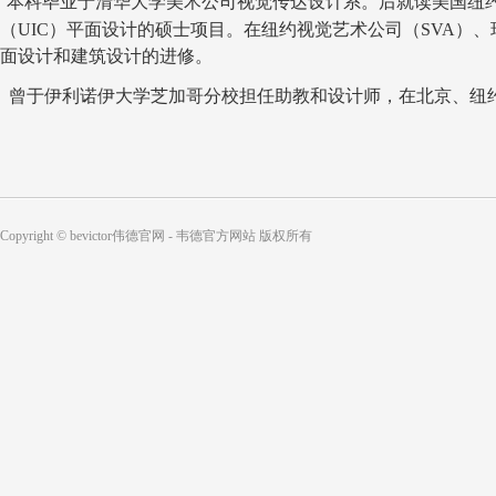
本科毕业于清华大学美术公司视觉传达设计系。后就读美国纽约城市
（UIC）平面设计的硕士项目。在纽约视觉艺术公司（SVA）、
面设计和建筑设计的进修。
曾于伊利诺伊大学芝加哥分校担任助教和设计师，在北京、纽
Copyright © bevictor伟德官网 - 韦德官方网站 版权所有