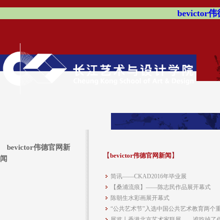
bevicto
bevictor伟德官网新
【
bevictor伟德官网新闻
】
闻
简讯——CKAD2016年毕业展
【桑浦流痕】——陈志民作品展开幕式
陈朝生水彩画展开幕式
“公共艺术节”入选中国公共艺术教育两个
展览丨香港北京艺术家联展——谁吃掉了