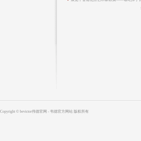
Copyright © bevictor伟德官网 - 韦德官方网站 版权所有